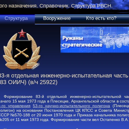
ого назначения. Справочник. Структура РВСН.
Структура
Вооружение
Кто есть кто?
83-я отдельная инженерно-испытательная часть
(83 ОИИЧ) (в/ч 25922)
Формирование 83-й отдельной инженерно-испытательной ча
начато 15 мая 1973 года в Плесецке, Архангельской области в сост
2-го управления
53-го научно-испытательного полигона
(Плесец
полигон) на основании Постановления ЦК КПСС и Совета Минист
СССР №570-188 от 20 июня 1970 года и Приказа начальника полиг
№205 от 11 мая 1973 года. Формирование части вел Остапенко В.А.