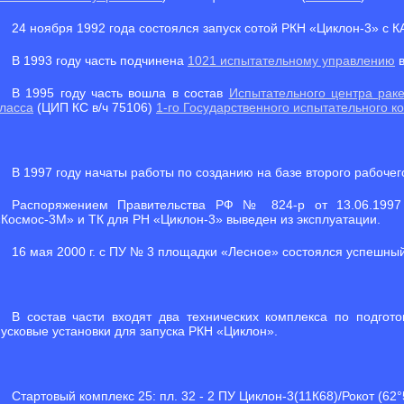
24 ноября 1992 года состоялся запуск сотой РКН «Циклон-3» с К
В 1993 году часть подчинена
1021 испытательному управлению
в
В 1995 году часть вошла в состав
Испытательного центра раке
класса
(ЦИП КС в/ч 75106)
1-го Государственного испытательного 
В 1997 году начаты работы по созданию на базе второго рабочег
Распоряжением Правительства РФ № 824-р от 13.06.1997
«Космос-3М» и ТК для РН «Циклон-3» выведен из эксплуатации.
16 мая 2000 г. с ПУ № 3 площадки «Лесное» состоялся успешный
В состав части входят два технических комплекса по подгот
пусковые установки для запуска РКН «Циклон».
Стартовый комплекс 25: пл. 32 - 2 ПУ Циклон-3(11К68)/Рокот (62°54