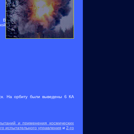
. В
ной
ск. На орбиту были выведены 6 КА
пытаний и применения космических
-го испытательного управления
и
2-го