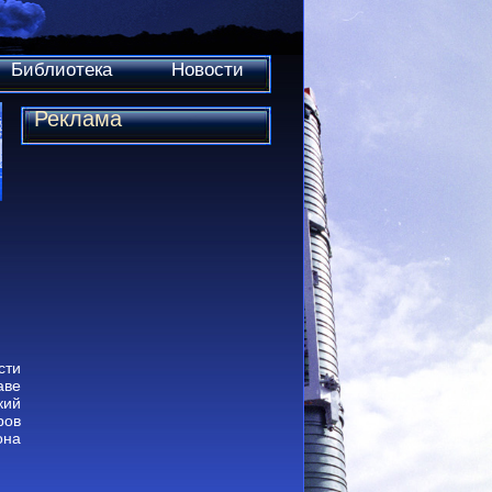
Библиотека
Новости
Реклама
сти
аве
кий
ров
она