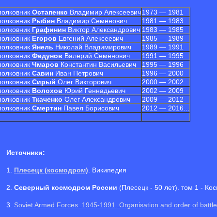
полковник
Остапенко
Владимир Алексеевич
1973 — 1981
полковник
Рыбин
Владимир Семёнович
1981 — 1983
полковник
Графинин
Виктор Александрович
1983 — 1985
полковник
Егоров
Евгений Алексеевич
1985 — 1989
полковник
Янель
Николай Владимирович
1989 — 1991
полковник
Федунов
Валерий Семёнович
1991 — 1995
полковник
Чмаров
Константин Васильевич
1995 — 1996
полковник
Савин
Иван Петрович
1996 — 2000
полковник
Сирый
Олег Викторович
2000 — 2002
полковник
Волохов
Юрий Геннадьевич
2002 — 2009
полковник
Ткаченко
Олег Александрович
2009 — 2012
полковник
Смертин
Павел Борисович
2012 — 2016...
Источники:
1.
Плесецк (космодром)
. Википедия
2.
Северный космодром России
(Плесецк - 50 лет). том 1 - К
3.
Soviet Armed Forces. 1945-1991. Organisation and order of battle