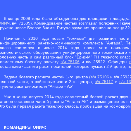
В конце 2009 года были объединены две площадки: площадка 
ОИИЧ
, в/ч 71509). Командование частью возглавил полковник Ткач
вручено новое Боевое Знамя. Ритуал вручения прошел на плацу 32-
Начиная с 2010 года новым "толчком" для развития части 
унифицированного ракетно-космического комплекса "Ангара". Пе
класса состоялся в июле 2014 года, после чего началась 
технологического оборудования унифицированного технического 
головную часть и сам разгонный блок "Бриз-М” РН тяжелого класс
совместному боевому расчету
в/ч 75106
и в/ч 25922. Офицеры
оставными частями ракет-носителей, которые пускает 2-й центр, то
Задача боевого расчета частей 1-го центра (
в/ч 75106
и в/ч 2592
головной части, а войсковые части 2-го центра,
в/ч 75117
и
в/ч 1
тупени ракеты-носителя "Ангара - А5”.
Уже в конце августа 2014 года совместный боевой расчет двух 
вагонов составных частей ракеты "Ангара-А5" и размещению их в
Это была первая ракета тяжелого класса, прибывшая на космодром 
КОМАНДИРЫ ОИИЧ: