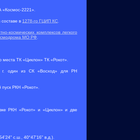
А «Космос-2221».
 составе в
1278-го ГЦИП КС
.
тно-космических комплексов легкого
космодрома МО РФ
.
о места ТК «Циклон» ТК «Рокот».
 г. один из СК «Восход» для РН
 пуск РКН «Рокот».
овке РКН «Рокот» и «Циклон» и две
'24" с.ш., 40°47'16" в.д.).