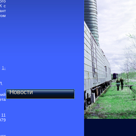
ого
К с
ант
том
о
1-
Л.
Новости
рий
ета
 11
979
уск