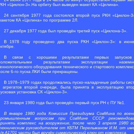
РКН «Циклон-3».На орбиту был выведен макет КА «Целина».
24 сентября 1977 года состоялся второй пуск РКН «Циклон-3
макетом КА «Целина» по программе 2Л.
27 декабря 1977 года был проведён третий пуск «Циклона-3».
В 1978 году проведено два пуска РКН «Циклон-3»: в июн
ктябре.
В связи с хорошими результатами первых запуско
положительными результатами эксплуатации наземн
технологического оборудования технического и стартового комплекс
после 6-го пуска ЛКИ были прекращены.
В 1978–1979 годах продолжались пуско-наладочные работы сис
и агрегатов второй очереди, была принята в эксплуатацию вто
пусковая установка СК «Циклон-3».
23 января 1980 года был проведён первый пуск РН с ПУ №1.
В январе 1980 года Комиссия Президиума СовМина по воен
промышленным вопросам при СовМине СССР рекомендов
принять комплекс на вооружение, после чего 3 апреля 1980 г
техническим руководителем от КБТМ Перельманом И.М. от им
п/я А1701 части был вручён символический ключ от комплекса.