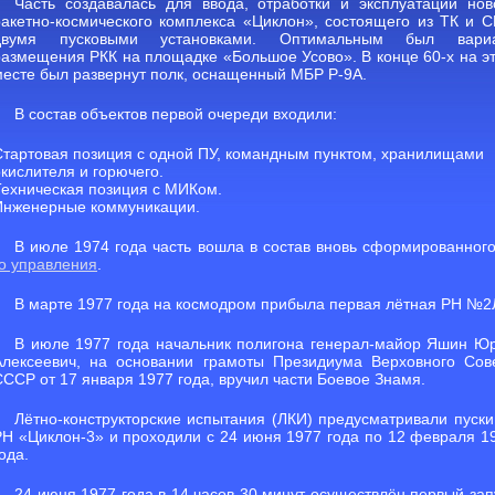
Часть создавалась для ввода, отработки и эксплуатации нов
ракетно-космического комплекса «Циклон», состоящего из ТК и С
двумя пусковыми установками. Оптимальным был вари
размещения РКК на площадке «Большое Усово». В конце 60-х на э
месте был развернут полк, оснащенный МБР Р-9А.
В состав объектов первой очереди входили:
Стартовая позиция с одной ПУ, командным пунктом, хранилищами
окислителя и горючего.
Техническая позиция с МИКом.
Инженерные коммуникации.
В июле 1974 года часть вошла в состав вновь сформированног
го управления
.
В марте 1977 года на космодром прибыла первая лётная РН №2
В июле 1977 года начальник полигона генерал-майор Яшин Ю
Алексеевич, на основании грамоты Президиума Верховного Сов
СССР от 17 января 1977 года, вручил части Боевое Знамя.
Лётно-конструкторские испытания (ЛКИ) предусматривали пуски
РН «Циклон-3» и проходили с 24 июня 1977 года по 12 февраля 1
ода.
24 июня 1977 года в 14 часов 30 минут осуществлён первый зап