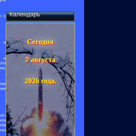
Календарь
» с
Сегодня
е и
в и
7 августа
ого
ов,
2026 года.
тем
рая
но-
ала
ода
ени