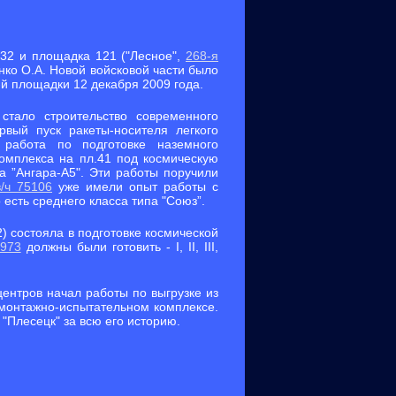
32 и площадка 121 ("Лесное",
268-я
енко О.А. Новой войсковой части было
й площадки 12 декабря 2009 года.
стало строительство современного
рвый пуск ракеты-носителя легкого
работа по подготовке наземного
комплекса на пл.41 под космическую
а ”Ангара-А5". Эти работы поручили
в/ч 75106
уже имели опыт работы с
 есть среднего класса типа "Союз”.
2) состояла в подготовке космической
3973
должны были готовить - I, II, III,
центров начал работы по выгрузке из
 монтажно-испытательном комплексе.
"Плесецк" за всю его историю.