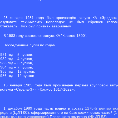
23 января 1981 года был произведён запуск КА «Эридан»
результате технических неполадок не был сброшен голов
обтекатель. Пуск был признан аварийным.
В 1983 году состоялся запуск КА "Космос-1500".
Последующие пуски по годам:
981 год – 5 пусков,
982 год – 4 пусков,
983 год – 5 пусков,
984 год – 7 пусков,
985 год – 12 пусков,
986 год – 12 пусков.
15 января 1985 года был произведён первый групповой запу
системы «Стрела-3» - «Космос 1617-1622».
1 декабря 1989 года часть вошла в состав
1278-й центра ис
средств
(ЦИП КС), сформированного на базе космических частей (
1
испытательного управления
) Плесецкого полигона (
НИИП-53
)