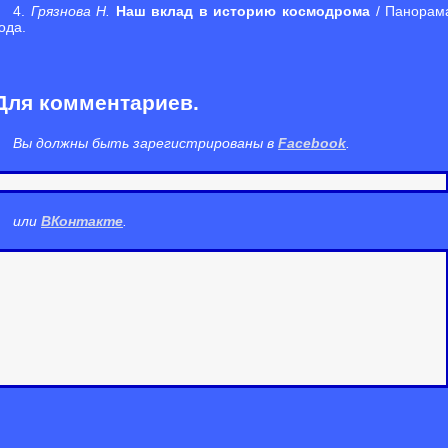
4.
Грязнова Н.
Наш вклад в историю космодрома
/ Панорама
ода.
Для комментариев.
Вы должны быть зарегистрированы в
Facebook
.
или
ВКонтакте
.