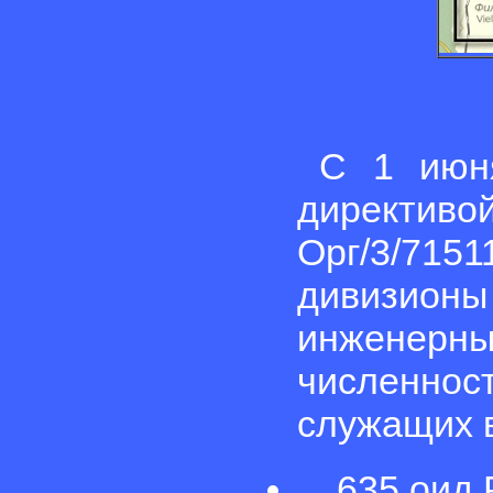
С 1 июня
директив
Орг/3/715
дивизи
инженерн
численнос
служащих 
635 оид Р