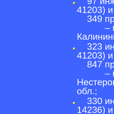
97 инже
41203) и
349 прт
– гор.
Калинин
323 инж
41203) и
847 прт
– пос.
Нестеров
обл.;
330 инж
14236) и