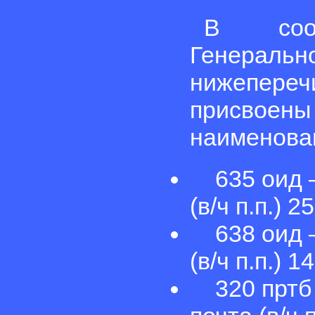
В соот
Генераль
нижепере
присвоен
наименова
635 оид – 
(в/ч п.п.) 
638 оид – 
(в/ч п.п.) 
320 пртб 