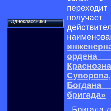
переходит
получ
Одноклассники
действите
наименова
инженер
орден
Краснозна
Суворов
Богдана
бригада»
Бригада 