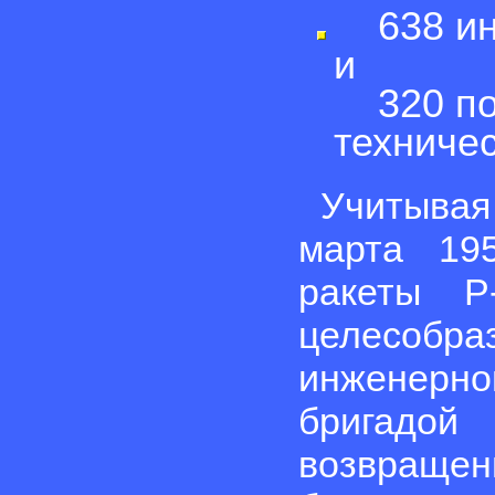
638 инж
и
320 под
техничес
Учитыва
марта 195
ракеты Р
целесоб
инженерно
бригадо
возвращени