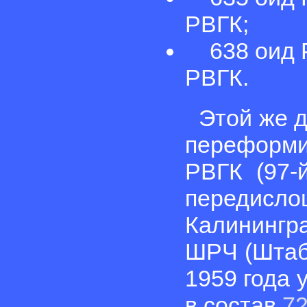
РВГК;
638 оид Р
РВГК.
Этой же д
переформи
РВГК (97-
передис
Калинингр
ШРЧ (Штаб 
1959 года 
в состав
72