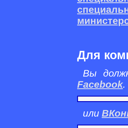
специаль
министер
Для ком
Вы долж
Facebook
.
или
ВКон