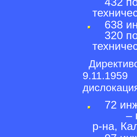
432 под
техничес
638 инж
320 под
техничес
Директи
9.11.195
дислокация
72 инже
– пос.
р-на, Ка