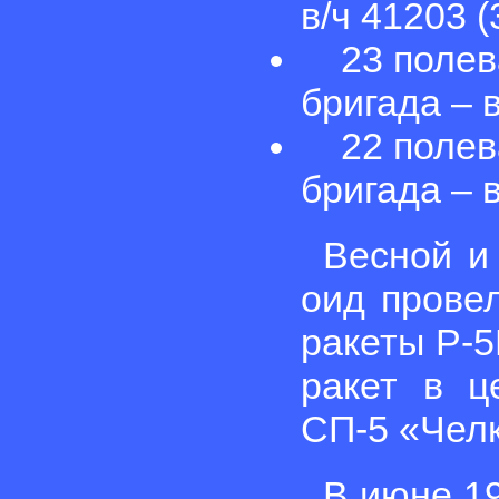
в/ч 41203 (
23 полева
бригада – 
22 полева
бригада – в
Весной и 
оид прове
ракеты Р-5
ракет в ц
СП-5 «Чел
В июне 19