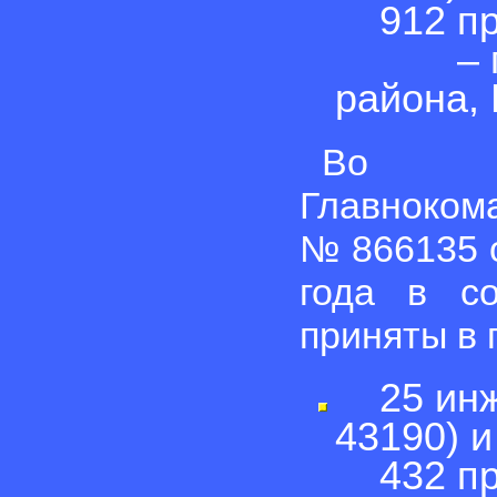
912 прт
– пос.
района, 
Во ис
Главноком
№ 866135 о
года в с
приняты в 
25 инже
43190) и
432 прт