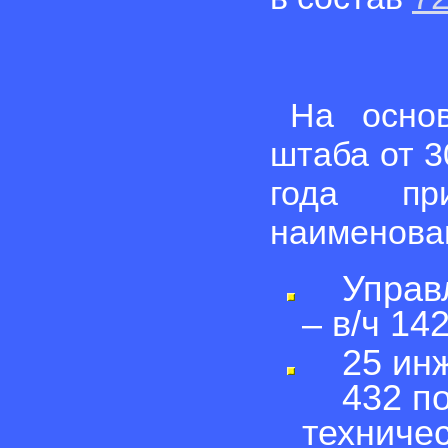
На основ
штаба от 3
года пр
наименова
Управле
– в/ч 14
25 инже
432 под
техничес