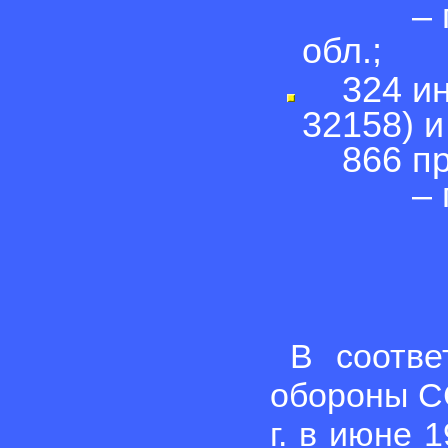
– гор.
обл.;
324 инж
32158) и
866 прт
– гор.
В соотве
обороны СС
г. в июне 