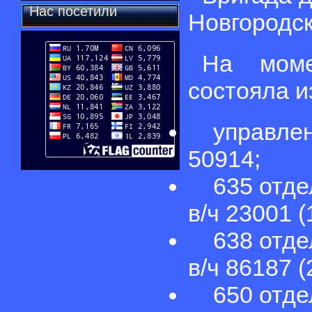
Нас посетили
Новгородск
На моме
состояла и
управлени
50914;
635 отдел
в/ч 23001 (
638 отдел
в/ч 86187 (
650 отдел