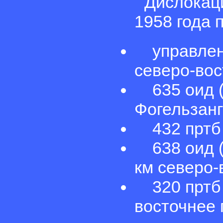
Дислокац
1958 года п
управление
северо-вос
635 оид (1
Фогельзанг
432 пртб в
638 оид (2
км северо-
320 пртб в
восточнее 