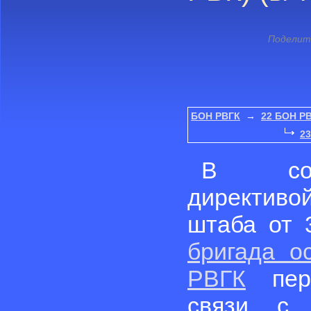
БОН РВГК
→
22 БОН Р
2
В соо
директив
штаба от 3
бригада о
РВГК
пере
связи с 