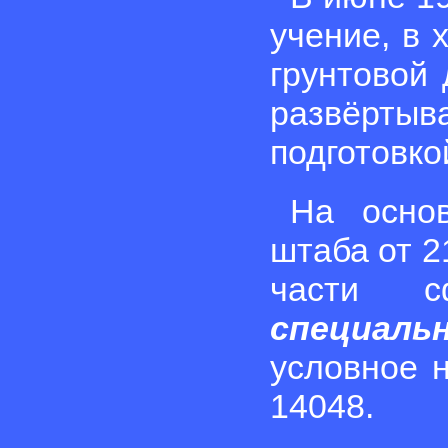
учение, в 
грунтовой 
развёрты
подготовко
На основ
штаба от 21
части с
специал
условное 
14048.