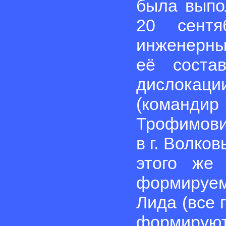
была выпо
20 сентя
инженерны
её соста
дислокац
(команд
Трофимови
в г. Волко
этого же
формируем
Лида (все 
формируют