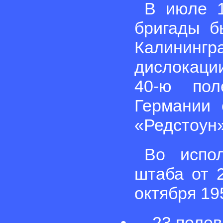
В июле 1
бригады б
Калинингр
дислокаци
40-ю пол
Германии 
«Редстоун
Во испол
штаба от 2
октября 19
23 полева