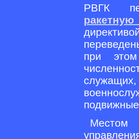
РВГК п
ракетну
директи
переведены
при это
численнос
служащих
военнос
подвижные 
Местом
управле