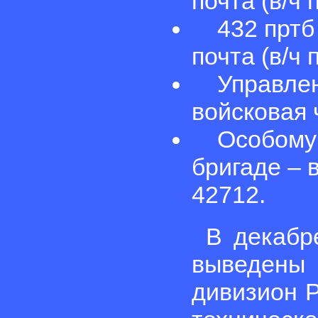
почта (в/ч п
432 пртб 
почта (в/ч п
Управлени
войсковая 
Особому о
бригаде – 
42712.
В декабр
выведены
дивизион 