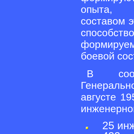
опыта, п
составом э
способств
формируе
боевой со
В соот
Генеральн
августе 19
инженерной
25 инже